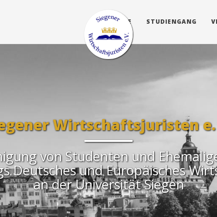
HOME
STUDIENGANG
V
egener Wirtschaftsjuristen e.
nigung von Studenten und Ehemalig
s Deutsches und Europäisches Wirt
an der Universität Siegen