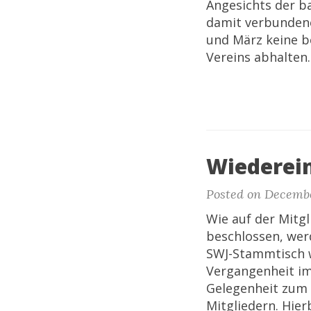
Angesichts der b
damit verbundene
und März keine 
Vereins abhalten
Wiederei
Posted on Decembe
Wie auf der Mitg
beschlossen, wer
SWJ-Stammtisch w
Vergangenheit i
Gelegenheit zum 
Mitgliedern. Hie